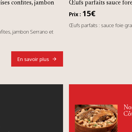
ises confites, jambon
Œufs parfaits sauce fore
15€
Prix :
Œufs parfaits : sauce foie g
fites, jambon Serrano et
En savoir plus
Nos
Cô