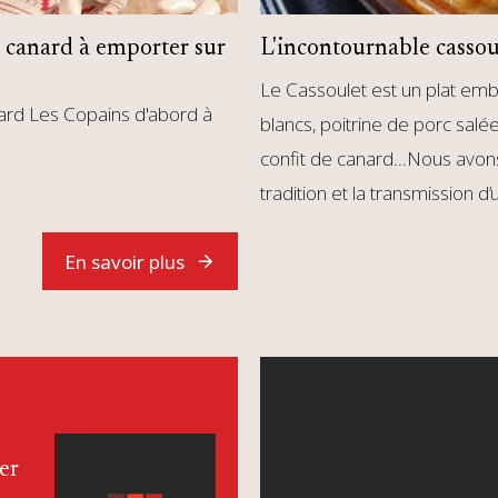
e canard à emporter sur
L'incontournable casso
Le Cassoulet est un plat emb
nard Les Copains d'abord à
blancs, poitrine de porc sal
confit de canard…Nous avons
tradition et la transmission d
En savoir plus
er