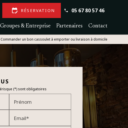
edit_calendar
05 67 80 57 46
RÉSERVATION
Groupes & Entreprise
Partenaires
Contact
 Commander un bon cassoulet à emporter ou livraison à domicile
OUS
risque (*) sont obligatoires
Prénom
Email*