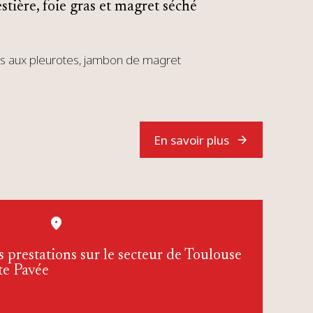
stière, foie gras et magret séché
ras aux pleurotes, jambon de magret
En savoir plus
 prestations sur le secteur de Toulouse
te Pavée